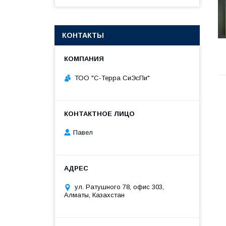
КОНТАКТЫ
ТОО "С-Терра СиЭсПи"
Павел
ул. Ратушного 78, офис 303,
Алматы, Казахстан