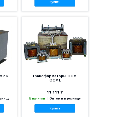
Купить
МР и
Трансформаторы ОСМ,
ОСМ1
11 111 ₸
озницу
В наличии
Оптом и в розницу
Купить