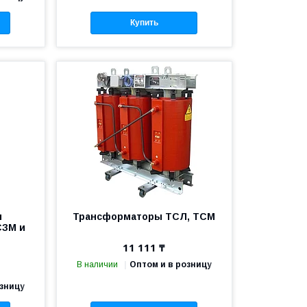
Купить
ы
Трансформаторы ТСЛ, ТСМ
СЗМ и
11 111 ₸
В наличии
Оптом и в розницу
озницу