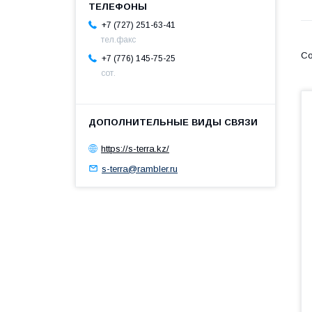
+7 (727) 251-63-41
тел.факс
+7 (776) 145-75-25
сот.
https://s-terra.kz/
s-terra@rambler.ru