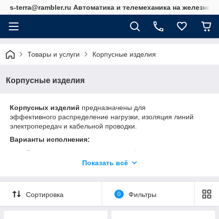
s-terra@rambler.ru Автоматика и телемеханика на железно
Товары и услуги
Корпусные изделия
Корпусные изделия
Корпусных изделий
предназначены для
эффективного распределение нагрузки, изоляция линий
электропередач и кабельной проводки.
Варианты исполнения:
Распределительные щиты и шкафы
Показать всё
Телекоммуникационные стойки и шкафы
Кабельные желоба и прочие изделия
Сортировка
0
Фильтры