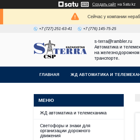
Создать сайт
на Satu.kz
Сейчас у компании нераб
+7 (727) 251-63-41
+7 (776) 145-75-25
s-terra@rambler.ru
Автоматика и телеме
на железнодорожном
транспорте.
ГЛАВНАЯ
ЖД АВТОМАТИКА И ТЕЛЕМЕХА
ДОКУМЕНТЫ
КОНТАКТЫ
ЖД автоматика и телемеханика
Светофоры и знаки для
организации дорожного
движения