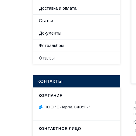
Доставка и оплата
Статьи
Документы
Фотоальбом
Отзывы
КОНТАКТЫ
Т
ТОО "С-Терра СиЭсПи"
п
п
К
К