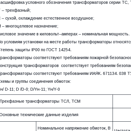
асшифровка условного обозначения трансформаторов серии ТС,
 – трехфазный;
 – сухой, охлаждение естественное воздушное;
 – многоцелевое назначение;
исловое значение в киловольт–амперах – номинальная мощность.
о условиям установки на месте работы трансформаторы относятс
тепень защиты IP00 по ГОСТ 14254.
рансформаторы соответствуют требованиям пожарной безопасност
онструкция трансформаторов соответствует требованиям безопас
рансформаторы соответствуют требованиям ИАЯК. 671134. 038 Т
хемы и группы соединения обмоток:
н/ D-11; D /D-0; D/Yн-11; Yн/Y-0
Трехфазные трансформаторы ТСЛ, ТСМ
Основные технические данные изделия
Номинальное напряжение обмоток, В
Частота