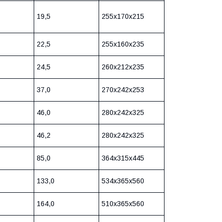
19,5
255x170x215
22,5
255x160x235
24,5
260x212x235
37,0
270x242x253
46,0
280x242x325
46,2
280x242x325
85,0
364x315x445
133,0
534x365x560
164,0
510x365x560