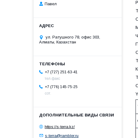
Р
Павел
Т
С
М
Ч
ул. Ратушного 78, офис 303,
Алматы, Казахстан
П
С
Т
К
+7 (727) 251-63-41
Т
тел.факс
С
+7 (776) 145-75-25
сот.
Y
https://s-terra.kz/
s-terra@rambler.ru