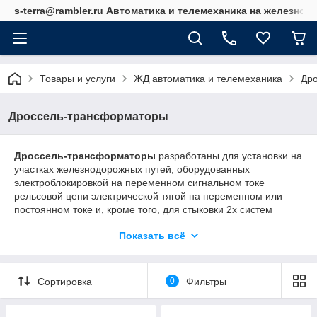
s-terra@rambler.ru Автоматика и телемеханика на железно
Товары и услуги
ЖД автоматика и телемеханика
Др
Дроссель-трансформаторы
Дроссель-трансформаторы
разработаны для установки на
участках железнодорожных путей, оборудованных
электроблокировкой на переменном сигнальном токе
рельсовой цепи электрической тягой на переменном или
постоянном токе и, кроме того, для стыковки 2х систем
электрической тяги.
Показать всё
Изделия рассчитаны на пропускание через каждую из секций
основной обмотки номинального значения тока в
электротяге. Средний вывод рассчитан на удвоенное
Сортировка
0
Фильтры
значение силы тока.
Варианты исполнения: