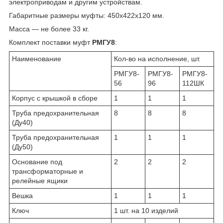
электроприводам и другим устройствам.
Габаритные размеры муфты: 450х422х120 мм.
Масса — не более 33 кг.
Комплект поставки муфт
РМГУ8
:
Наименование
Кол-во на исполнение, шт.
РМГУ8-
РМГУ8-
РМГУ8-
56
96
112ШК
Корпус с крышкой в сборе
1
1
1
Труба предохранительная
8
8
8
(Ду40)
Труба предохранительная
1
1
1
(Ду50)
Основание под
2
2
2
трансформаторные и
релейные ящики
Вешка
1
1
1
Ключ
1 шт. на 10 изделий