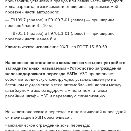
производить установку в правую или левую часть автодороги
и два варианта, в зависимости от ширины перекрываемой
проезжей части автодороги:
— Г9109.7 (правое) и Г9109.7-01 (левое) — при ширине
проезжей части 8…10 м;
— Г9701.1 (правое) и Г9701.1-01 (левое) — при ширине
проезжей части менее 8 м.
Климатическое исполнение УХЛ1 по ГОСТ 15150-69.
На переезд поставляется комплект из четырех устройств
заградительных
, называемый
«Устройство заграждения
железнодорожного переезда УЗП»
. УЗП представляет
собой металлическую конструкцию, устанавливаемую на
бетонном фундаменте в теле автомобильной дороги между
шлагбаумом и железнодорожным полотном, а также
релейные шкафы УЗП и переездную сигнализацию.
На железнодорожном переезде с автоматической переездной
сигнализацией УЗП обеспечивает:
• механическое ограждение зоны переезда;
• исключение возможности въезда транспортных средств на