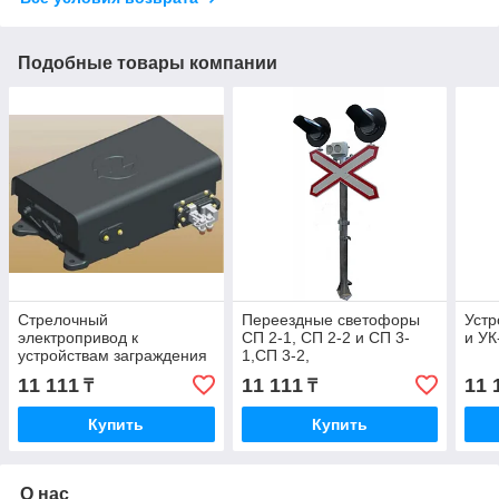
Подобные товары компании
Стрелочный
Переездные светофоры
Устр
электропривод к
СП 2-1, СП 2-2 и СП 3-
и УК
устройствам заграждения
1,СП 3-2,
переездным ЭП‑УЗП
11 111
11 111
11 
₸
₸
Купить
Купить
О нас