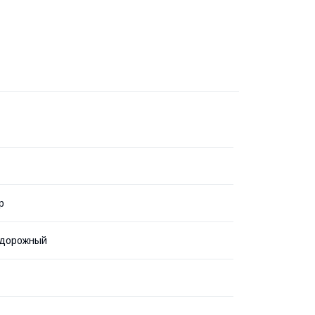
р
дорожный