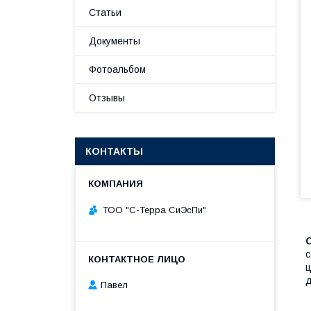
Статьи
Документы
Фотоальбом
Отзывы
КОНТАКТЫ
ТОО "С-Терра СиЭсПи"
с
ц
д
Павел