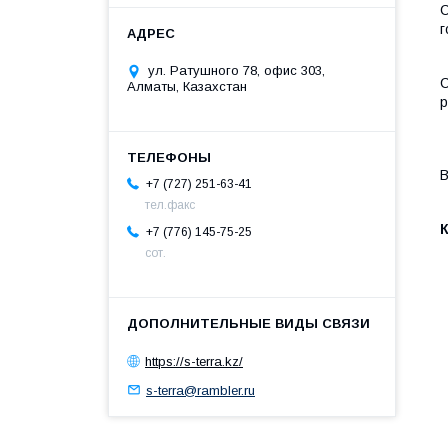
С
г
ул. Ратушного 78, офис 303,
С
Алматы, Казахстан
р
В
+7 (727) 251-63-41
тел.факс
К
+7 (776) 145-75-25
сот.
https://s-terra.kz/
s-terra@rambler.ru