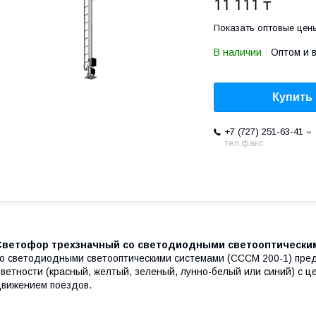
11 111 ₸
Показать оптовые цен
В наличии
Оптом и 
Купить
+7 (727) 251-63-41
тел.факс
Светофор трехзначный со светодиодными светооптическим
о светодиодными светооптическими системами (СССМ 200-1) пре
ветности (красный, желтый, зеленый, лунно-белый или синий) с 
вижением поездов.