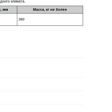
дного климата.
, мм
Масса, кг не более
380