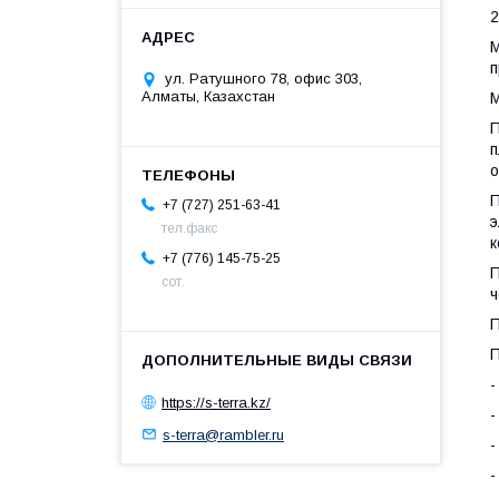
2
М
п
ул. Ратушного 78, офис 303,
Алматы, Казахстан
М
П
п
о
П
+7 (727) 251-63-41
э
тел.факс
к
+7 (776) 145-75-25
П
сот.
ч
П
П
-
https://s-terra.kz/
-
s-terra@rambler.ru
-
-