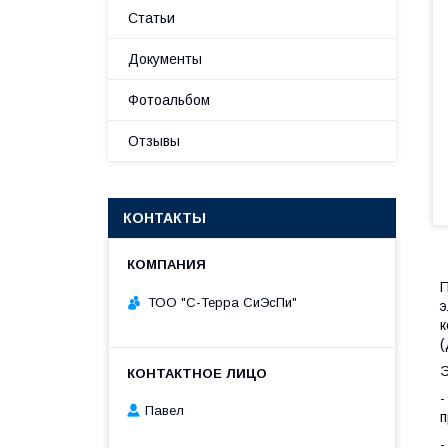
Статьи
Документы
Фотоальбом
Отзывы
КОНТАКТЫ
П
ТОО "С-Терра СиЭсПи"
э
к
(
Э
-
Павел
п
-