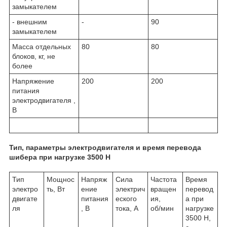
замыкателем
- внешним
-
90
замыкателем
Масса отдельных
80
80
блоков, кг, не
более
Напряжение
200
200
питания
электродвигателя ,
В
Тип, параметры электродвигателя и время перевода
шибера при нагрузке 3500 Н
Тип
Мощнос
Напряж
Сила
Частота
Время
электро
ть, Вт
ение
электрич
вращен
перевод
двигате
питания
еского
ия,
а при
ля
, В
тока, А
об/мин
нагрузке
3500 Н,