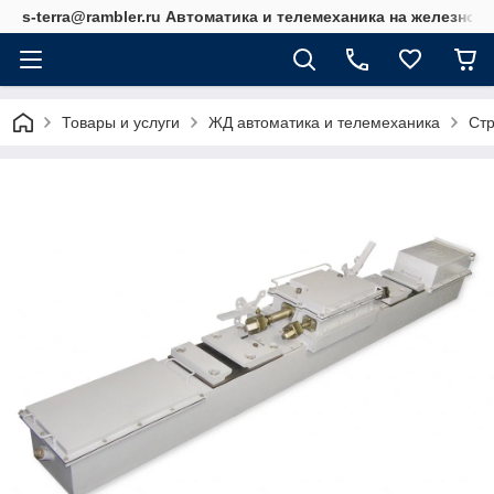
s-terra@rambler.ru Автоматика и телемеханика на железно
Товары и услуги
ЖД автоматика и телемеханика
Ст