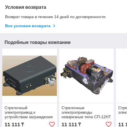
Условия возврата
Возврат товара в течение 14 дней по договоренности
Все условия возврата
Подобные товары компании
Стрелочный
Стрелочные
Стр
электропривод к
электроприводы
эле
устройствам заграждения
невзрезные типа СП-12НТ
переездным ЭП‑УЗП
и СП-12КТ
11 111
11 111
11 
₸
₸