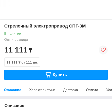
Стрелочный электропривод СПГ‑3М
В наличии
Опт и розница
11 111
₸
11 111 ₸
от 111 шт.
Купить
Описание
Характеристики
Доставка
Оплата
Усл
Описание