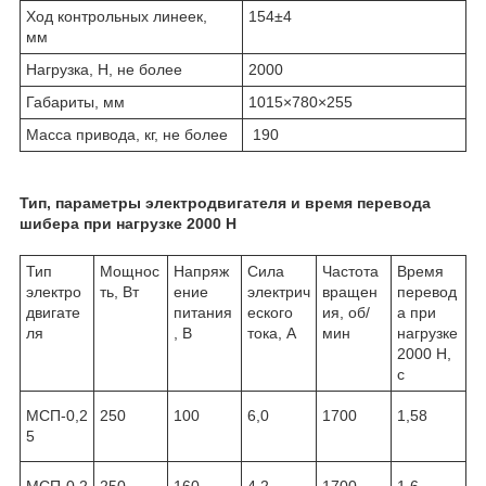
Ход контрольных линеек,
154±4
мм
Нагрузка, Н, не более
2000
Габариты, мм
1015×780×255
Масса привода, кг, не более
190
Тип, параметры электродвигателя и время перевода
шибера при нагрузке 2000 Н
Тип
Мощнос
Напряж
Сила
Частота
Время
электро
ть, Вт
ение
электрич
вращен
перевод
двигате
питания
еского
ия, об/
а при
ля
, В
тока, А
мин
нагрузке
2000 Н,
с
МСП-0,2
250
100
6,0
1700
1,58
5
МСП-0,2
250
160
4,2
1700
1,6