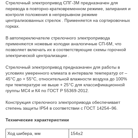
Стрелочный электропривод СПГ‑3М предназначен для
перевода в повторно‑кратковременном режиме, запирания и
контроля положения в непрерывном режиме
централизованных стрелок . Применяется на сортировочных
горках.
В автопереключателе стрелочного электропривода
применяются ножевые колодки аналогичные СП‑6М, что
позволяет включать их в соответствующие схемы горочной
электрической централизации .
Стрелочный электропривод предназначен для работы в
условиях умеренного климата в интервале температур от –
45°C до + 55°C, относительной влажности воздуха до 100%
при температуре не выше + 25°С для классификационной
группы МС4 и К4 по ГОСТ Р 55369‑2012.
Конструкция стрелочного электропривода обеспечивает
степень защиты IP54 в соответствии с ГОСТ 14254–96.
Технические характеристики
Ход шибера, мм
154±2