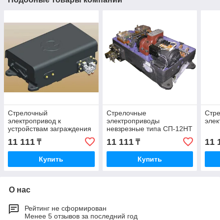
Стрелочный
Стрелочные
Стр
электропривод к
электроприводы
эле
устройствам заграждения
невзрезные типа СП-12НТ
переездным ЭП‑УЗП
и СП-12КТ
11 111
11 111
11 
₸
₸
Купить
Купить
О нас
Рейтинг не сформирован
Менее 5 отзывов за последний год