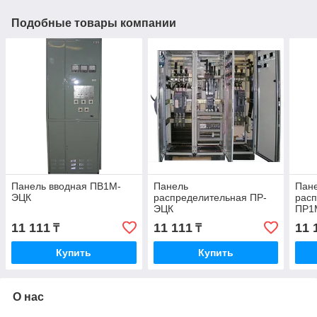
Подобные товары компании
Панель вводная ПВ1М-
Панель
Пан
ЭЦК
распределительная ПР-
рас
ЭЦК
ПР1
11 111
11 111
11 
₸
₸
Купить
Купить
О нас