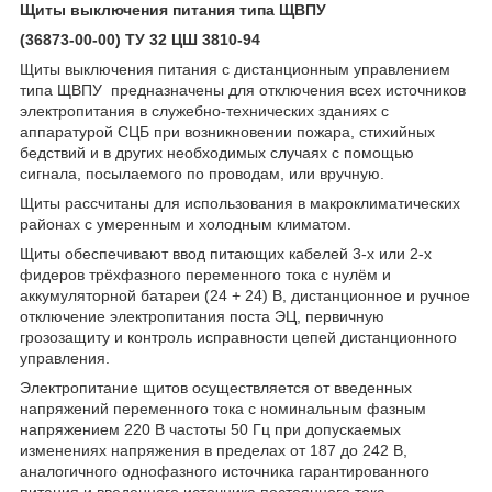
Щиты выключения питания типа ЩВПУ
(36873-00-00) ТУ 32 ЦШ 3810-94
Щиты выключения питания с дистанционным управлением
типа ЩВПУ предназначены для отключения всех источников
электропитания в служебно-технических зданиях с
аппаратурой СЦБ при возникновении пожара, стихийных
бедствий и в других необходимых случаях с помощью
сигнала, посылаемого по проводам, или вручную.
Щиты рассчитаны для использования в макроклиматических
районах с умеренным и холодным климатом.
Щиты обеспечивают ввод питающих кабелей 3-х или 2-х
фидеров трёхфазного переменного тока с нулём и
аккумуляторной батареи (24 + 24) В, дистанционное и ручное
отключение электропитания поста ЭЦ, первичную
грозозащиту и контроль исправности цепей дистанционного
управления.
Электропитание щитов осуществляется от введенных
напряжений переменного тока с номинальным фазным
напряжением 220 В частоты 50 Гц при допускаемых
изменениях напряжения в пределах от 187 до 242 В,
аналогичного однофазного источника гарантированного
питания и введенного источника постоянного тока