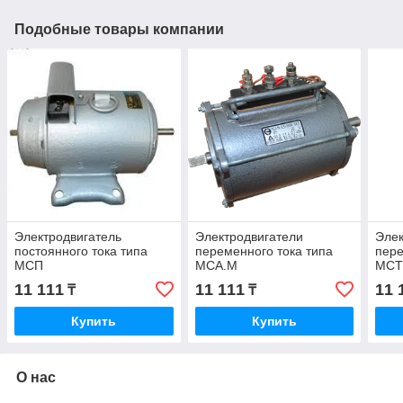
Подобные товары компании
Электродвигатель
Электродвигатели
Элек
постоянного тока типа
переменного тока типа
пере
МСП
МСА.М
МСТ
11 111
11 111
11 
₸
₸
Купить
Купить
О нас