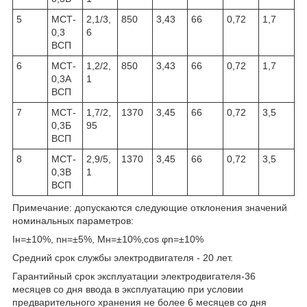
5
МСТ-
2,1/3,
850
3,43
66
0,72
1,7
0,3
6
ВСП
6
МСТ-
1,2/2,
850
3,43
66
0,72
1,7
0,3А
1
ВСП
7
МСТ-
1,7/2,
1370
3,45
66
0,72
3,5
0,3Б
95
ВСП
8
МСТ-
2,9/5,
1370
3,45
66
0,72
3,5
0,3В
1
ВСП
Примечание: допускаются следующие отклонения значений
номинальных параметров:
I
н
=±10%, n
н
=±5%, Mн=±10%,cos φ
n
=±10%
Средний срок службы электродвигателя - 20 лет.
Гарантийный срок эксплуатации электродвигателя-36
месяцев со дня ввода в эксплуатацию при условии
предварительного хранения не более 6 месяцев со дня