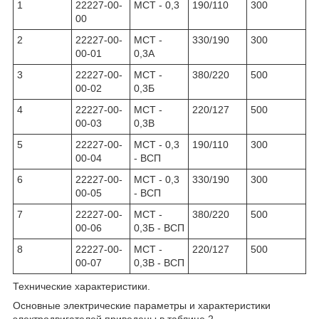
1
22227-00-
МСТ - 0,3
190/110
300
00
2
22227-00-
МСТ -
330/190
300
00-01
0,3А
3
22227-00-
МСТ -
380/220
500
00-02
0,3Б
4
22227-00-
МСТ -
220/127
500
00-03
0,3В
5
22227-00-
МСТ - 0,3
190/110
300
00-04
- ВСП
6
22227-00-
МСТ - 0,3
330/190
300
00-05
- ВСП
7
22227-00-
МСТ -
380/220
500
00-06
0,3Б - ВСП
8
22227-00-
МСТ -
220/127
500
00-07
0,3В - ВСП
Технические характеристики.
Основные электрические параметры и характеристики
электродвигателей приведены в таблице 2.