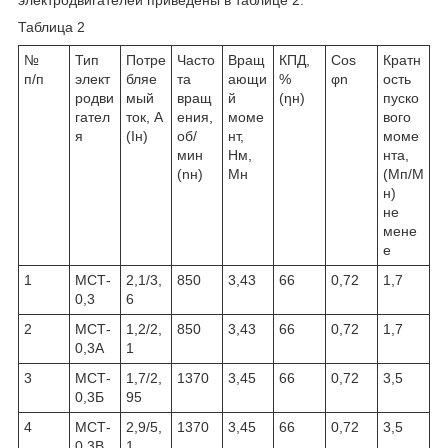
Таблица 2
№
Тип
Потре
Часто
Вращ
КПД,
Сos
Кратн
п/п
элект
бляе
та
ающи
%
φ
n
ость
родви
мый
вращ
й
(η
н
)
пуско
гател
ток, А
ения,
моме
вого
я
(I
н
)
об/
нт,
моме
мин
Нм,
нта,
(n
н
)
M
н
(M
п
/M
н
)
не
мене
е
1
МСТ-
2,1/3,
850
3,43
66
0,72
1,7
0,3
6
2
МСТ-
1,2/2,
850
3,43
66
0,72
1,7
0,3А
1
3
МСТ-
1,7/2,
1370
3,45
66
0,72
3,5
0,3Б
95
4
МСТ-
2,9/5,
1370
3,45
66
0,72
3,5
0,3В
1