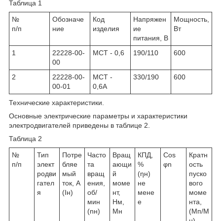
Таблица 1
№
Обозначе
Код
Напряжен
Мощность,
п/п
ние
изделия
ие
Вт
питания, В
1
22228-00-
МСТ - 0,6
190/110
600
00
2
22228-00-
МСТ -
330/190
600
00-01
0,6А
Технические характеристики.
Основные электрические параметры и характеристики
электродвигателей приведены в таблице 2.
Таблица 2
№
Тип
Потре
Часто
Вращ
КПД,
Сos
Кратн
п/п
элект
бляе
та
ающи
%
φ
n
ость
родви
мый
вращ
й
(η
н
)
пуско
гател
ток, А
ения,
моме
не
вого
я
(I
н
)
об/
нт,
мене
моме
мин
Нм,
е
нта,
(n
н
)
M
н
(M
п
/M
н
)