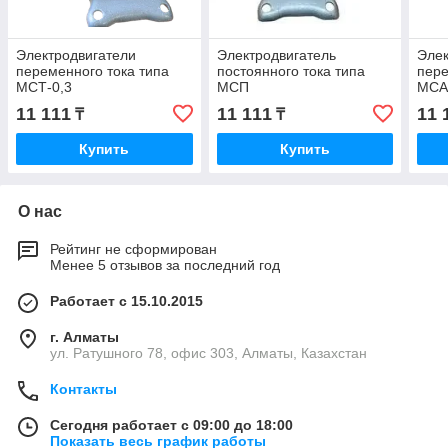
Электродвигатели
Электродвигатель
Элек
переменного тока типа
постоянного тока типа
пере
МСТ-0,3
МСП
МСА
11 111
11 111
11 
₸
₸
Купить
Купить
О нас
Рейтинг не сформирован
Менее 5 отзывов за последний год
Работает с 15.10.2015
г. Алматы
ул. Ратушного 78, офис 303, Алматы, Казахстан
Контакты
Сегодня работает с 09:00 до 18:00
Показать весь график работы