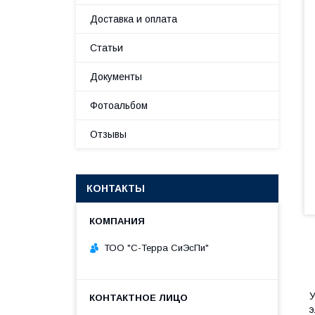
Доставка и оплата
Статьи
Документы
Фотоальбом
Отзывы
КОНТАКТЫ
ТОО "С-Терра СиЭсПи"
У
э