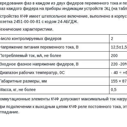
ередования фаз в каждом из двух фидеров переменного тока и 
аз каждого фидера на приборы индикации устройств ЭЦ (на табл
стройство КЧФ имеет штепсельное включение, выполнено в корпу
озетка 2451-00-00-81 с кодом 24-АБГДЖ.
ехнические характеристики.
Число контролируемых фидеров
2
Напряжение питания переменного тока, В
12,5±1,5
Потребляемый ток, мА, не более
200
Входное фазное напряжение фидеров, В
220 -2
Диапазон рабочих температур, 0С
- 40 ÷ +
Габаритные размеры, мм
155 × 87
Масса, кг, не более
0,5
оммутационные элементы КЧФ допускают максимальный ток нагрузк
ри подключении к выходным цепям КЧФ реле постоянного тока, 
тпадание.