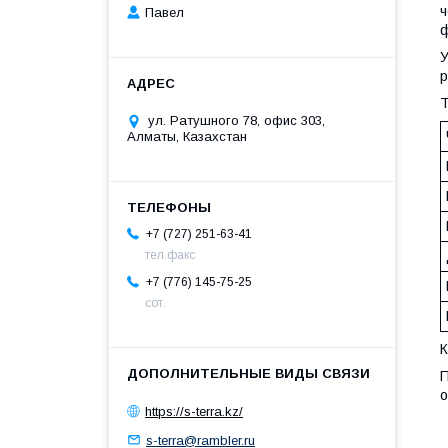
ч
Павел
ф
У
р
Т
ул. Ратушного 78, офис 303,
Алматы, Казахстан
+7 (727) 251-63-41
тел.факс
+7 (776) 145-75-25
сот.
К
П
о
https://s-terra.kz/
s-terra@rambler.ru