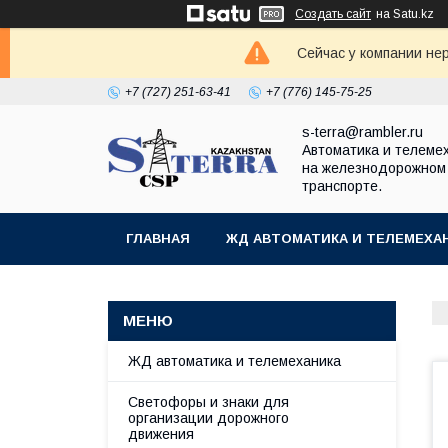
Создать сайт
на Satu.kz
Сейчас у компании не
+7 (727) 251-63-41
+7 (776) 145-75-25
s-terra@rambler.ru
Автоматика и телеме
на железнодорожном
транспорте.
ГЛАВНАЯ
ЖД АВТОМАТИКА И ТЕЛЕМЕХА
ДОКУМЕНТЫ
КОНТАКТЫ
ЖД автоматика и телемеханика
Светофоры и знаки для
организации дорожного
движения