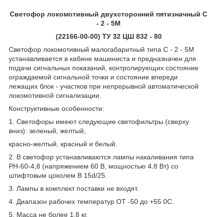
Светофор локомотивный двухсторонний пятизначный С
- 2 - 5М
(22166-00-00) ТУ 32 ЦШ 832 - 80
Светофор локомотивный малогабаритный типа С - 2 - 5М
устанавливается в кабине машиниста и предназначен для
подачи сигнальных показаний, контролирующих состояние
ограждаемой сигнальной точки и состояние впереди
лежащих блок - участков при непрерывной автоматической
локомотивной сигнализации.
Конструктивные особенности:
1. Светофоры имеют следующие светофильтры (сверху
вниз): зеленый, желтый,
красно-желтый, красный и белый.
2. В светофор устанавливаются лампы накаливания типа
РН-60-4,8 (напряжением 60 В, мощностью 4.8 Вт) со
штифтовым цоколем В 15d/25.
3. Лампы в комплект поставки не входят.
4. Диапазон рабочих температур ОТ -50 до +55
0
С.
5. Масса не более 1,8 кг.