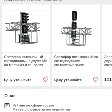
Светофор пятизначный
Светофор пятизначный со
Аппа
светодиодный с двумя МК
светодиодными
двух
на мостиках и консолях
светооптическими
связ
18039-00-00
системами с МУ и ПС на
ком
мостиках и консолях
ста
18040-00-00
111
Цену уточняйте
Цену уточняйте
О нас
Рейтинг не сформирован
Менее 5 отзывов за последний год