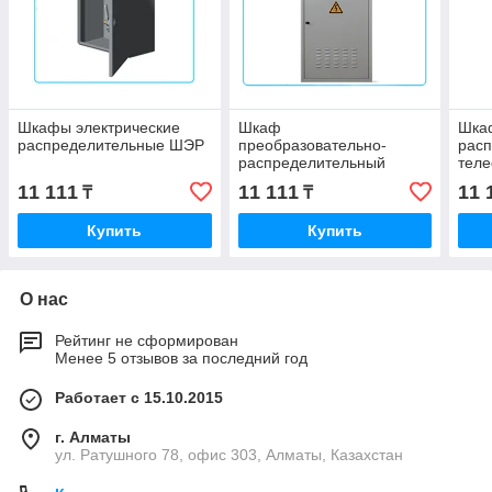
Шкафы электрические
Шкаф
Шка
распределительные ШЭР
преобразовательно-
рас
распределительный
тел
универсальный ШПРУ
11 111
11 111
11 
₸
₸
Купить
Купить
О нас
Рейтинг не сформирован
Менее 5 отзывов за последний год
Работает с 15.10.2015
г. Алматы
ул. Ратушного 78, офис 303, Алматы, Казахстан