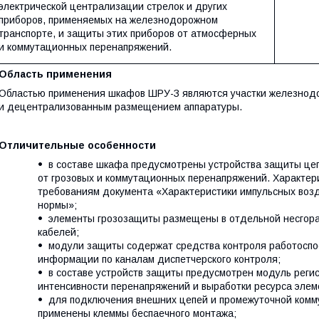
электрической централизации стрелок и других
приборов, применяемых на железнодорожном
транспорте, и защиты этих приборов от атмосферных
и коммутационных перенапряжений.
Область применения
Областью применения шкафов ШРУ-З являются участки железнод
и децентрализованным размещением аппаратуры.
Отличительные особенности
в составе шкафа предусмотрены устройства защиты цеп
от грозовых и коммутационных перенапряжений. Характер
требованиям документа «Характеристики импульсных воз
нормы»;
элементы грозозащиты размещены в отдельной несгор
кабелей;
модули защиты содержат средства контроля работоспо
информации по каналам диспетчерского контроля;
в составе устройств защиты предусмотрен модуль реги
интенсивности перенапряжений и выработки ресурса элем
для подключения внешних цепей и промежуточной комму
применены клеммы беспаечного монтажа;