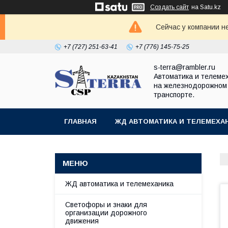
Создать сайт
на Satu.kz
Сейчас у компании н
+7 (727) 251-63-41
+7 (776) 145-75-25
s-terra@rambler.ru
Автоматика и телеме
на железнодорожном
транспорте.
ГЛАВНАЯ
ЖД АВТОМАТИКА И ТЕЛЕМЕХА
ДОКУМЕНТЫ
КОНТАКТЫ
ЖД автоматика и телемеханика
Светофоры и знаки для
организации дорожного
движения