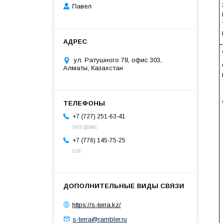
Павел
ул. Ратушного 78, офис 303,
Алматы, Казахстан
+7 (727) 251-63-41
тел.факс
+7 (776) 145-75-25
сот.
https://s-terra.kz/
s-terra@rambler.ru