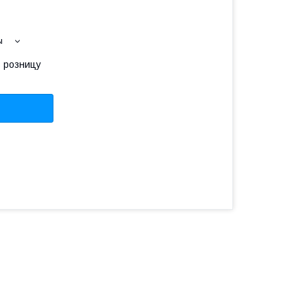
ы
в розницу