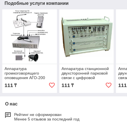
Подобные услуги компании
Аппаратура
Аппаратура станционной
Аппа
громкоговорящего
двухсторонней парковой
двух
оповещения АГО-200
связи с цифровой
связ
АГО-600
коммутацией для малых
ком
111
111
111
₸
₸
станций СДПС-Ц2
ста
О нас
Рейтинг не сформирован
Менее 5 отзывов за последний год