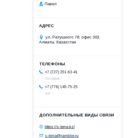
Павел
ул. Ратушного 78, офис 303,
Алматы, Казахстан
+7 (727) 251-63-41
тел.факс
+7 (776) 145-75-25
сот.
https://s-terra.kz/
s-terra@rambler.ru