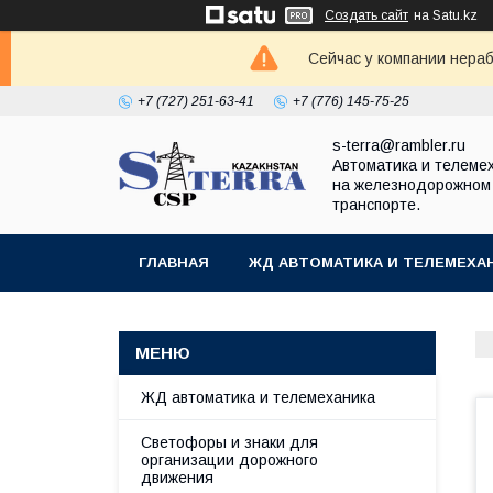
Создать сайт
на Satu.kz
Сейчас у компании нераб
+7 (727) 251-63-41
+7 (776) 145-75-25
s-terra@rambler.ru
Автоматика и телеме
на железнодорожном
транспорте.
ГЛАВНАЯ
ЖД АВТОМАТИКА И ТЕЛЕМЕХА
ДОКУМЕНТЫ
КОНТАКТЫ
ЖД автоматика и телемеханика
Светофоры и знаки для
организации дорожного
движения