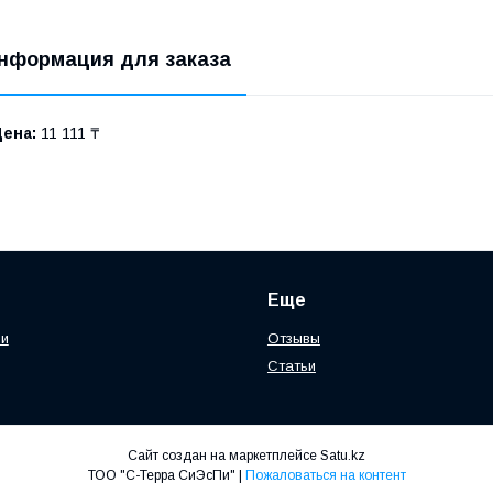
нформация для заказа
Цена:
11 111 ₸
Еще
ии
Отзывы
Статьи
Сайт создан на маркетплейсе
Satu.kz
ТОО "С-Терра СиЭсПи" |
Пожаловаться на контент