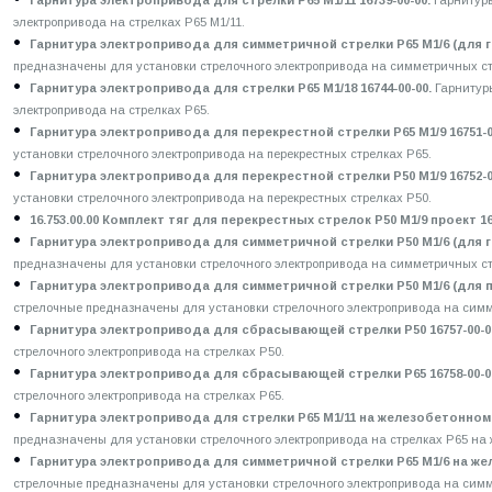
Гарнитура электропривода для стрелки Р65 М1/11 16739-00-00.
Гарнитур
электропривода на стрелках Р65 М1/11.
Гарнитура электропривода для симметричной стрелки Р65 М1/6 (для г
предназначены для установки стрелочного электропривода на симметричных стр
Гарнитура электропривода для стрелки Р65 М1/18 16744-00-00.
Гарнитур
электропривода на стрелках Р65.
Гарнитура электропривода для перекрестной стрелки Р65 М1/9 16751-0
установки стрелочного электропривода на перекрестных стрелках Р65.
Гарнитура электропривода для перекрестной стрелки Р50 М1/9 16752-0
установки стрелочного электропривода на перекрестных стрелках Р50.
16.753.00.00 Комплект тяг для перекрестных стрелок Р50 М1/9 проект 1623.
Гарнитура электропривода для симметричной стрелки Р50 М1/6 (для го
предназначены для установки стрелочного электропривода на симметричных стр
Гарнитура электропривода для симметричной стрелки Р50 М1/6 (для п
стрелочные предназначены для установки стрелочного электропривода на симм
Гарнитура электропривода для сбрасывающей стрелки Р50 16757-00-0
стрелочного электропривода на стрелках Р50.
Гарнитура электропривода для сбрасывающей стрелки Р65 16758-00-0
стрелочного электропривода на стрелках Р65.
Гарнитура электропривода для стрелки Р65 М1/11 на железобетонном 
предназначены для установки стрелочного электропривода на стрелках Р65 на
Гарнитура электропривода для симметричной стрелки Р65 М1/6 на жел
стрелочные предназначены для установки стрелочного электропривода на сим